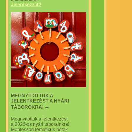
Jelentkezz itt!
MEGNYITOTTUK A
JELENTKEZÉST A NYÁRI
TÁBOROKRA!
☀️
Megnyitottuk a jelentkezést
a 2026-os nyári táborainkra!
Montessori tematikus hetek