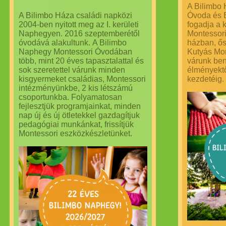
A Bilimbo 
A Bilimbo Háza családi napközi
Óvoda és 
2004-ben nyitott meg az I. kerületi
fogadja a 
Naphegyen. 2016 szeptemberétől
Montessori
óvodává alakultunk. A Bilimbo
házban, ősf
Naphegy Montessori Óvodában
Kutyás Mon
több, mint 20 éves tapasztalattal és
várunk ben
sok szeretettel várunk minden
élményektő
kisgyermeket családias, Montessori
kezdetéig.
intézményünkbe, 2 kis létszámú
csoportunkba. Folyamatosan
fejlesztjük programjainkat, minden
nap új és új ötletekkel gazdagítjuk
pedagógiai munkánkat, frissítjük
Montessori eszközkészletünket.