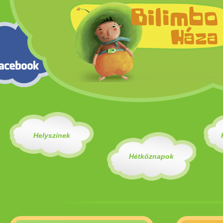
Helyszínek
Hétköznapok