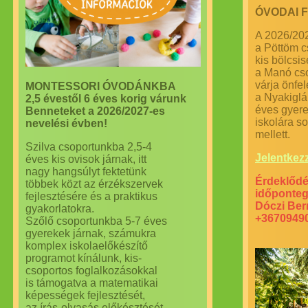
ÓVODAI F
A 2026/20
a Pöttöm cs
kis bölcsis
a Manó cso
várja önfe
MONTESSORI ÓVODÁNKBA
a Nyakiglá
2,5 évestől 6 éves korig várunk
éves gyerek
Benneteket a 2026/2027-es
iskolára s
nevelési évben!
mellett.
Szilva csoportunkba 2,5-4
Jelentkezz 
éves kis ovisok járnak, itt
nagy hangsúlyt fektetünk
Érdeklődé
többek közt az érzékszervek
időponteg
fejlesztésére és a praktikus
Dóczi Ber
gyakorlatokra.
+3670949
Szőlő csoportunkba 5-7 éves
gyerekek járnak, számukra
komplex iskolaelőkészítő
programot kínálunk, kis-
csoportos foglalkozásokkal
is támogatva a matematikai
képességek fejlesztését,
az írás-olvasás előkésztését