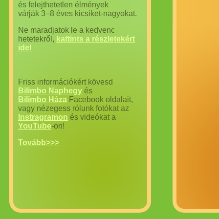
és felejthetetlen élmények
várják 3–8 éves kicsiket-nagyokat.
Ne maradjatok le a kedvenc
hetetekről,
kattints a részletekért
ide!
Friss információkért kövesd
Bilimbo Naphegy
és
Bilimbo Háza
Facebook oldalait,
vagy nézegess rólunk fotókat az
Instragramon
és videókat a
YouTube
-on!
Tovább>>>