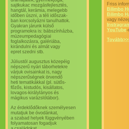
​Friss info
sajtkukac mozgásfejlesztés,
Bilimbo H
hangtál, kerámia, melegebb
Bilimbo H
időben úszni, a téli időszak-
vagy nézeg
ban korcsolyázni tanulhattok.
Instragra
Gyakran járunk külső
YouTube
-
programokra is: bábszínházba,
múzeumpedagógiai
Tovább>>
foglalkozásra, galériába,
kirándulni és almát vagy
epret szedni stb.
Júliustól augusztus közepéig
népszerű nyári táborhetekre
várjuk ovisainkat is, nagy
népszerűségnek örvendő
heti tematikákkal (pl. sütős-
főzős, kistudós, kisállatos,
lovagos-királylányos és
mágikus varázslótábor).
Az érdeklődőknek személyesen
mutatjuk be óvodánkat,
a szabad helyek függvényében
folyamatosan fogadjuk
a családokat.