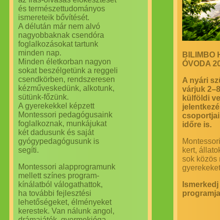
és természettudományos
ismereteik bővítését.
A délután már nem alvó
nagyobbaknak csendóra
foglalkozásokat tartunk
minden nap.
BILIMBO
Minden életkorban nagyon
ÓVODA 2
sokat beszélgetünk a reggeli
csendkörben, rendszeresen
A nyári sz
kézműveskedünk, alkotunk,
várjuk 2–
sütünk-főzünk.
külföldi 
A gyerekekkel képzett
jelentkez
Montessori pedagógusaink
csoportja
foglalkoznak, munkájukat
időre is.
két dadusunk és saját
gyógypedagógusunk is
Montessori
segíti.
kert, állat
sok közös 
Montessori alapprogramunk
gyerekeke
mellett színes program-
kínálatból válogathattok,
Ismerkedj
ha további fejlesztési
programja
lehetőségeket, élményeket
kerestek. Van nálunk angol,
drámajáték, gyermekjóga,