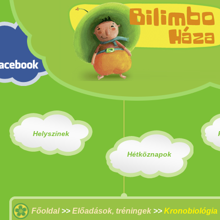
Helyszínek
Hétköznapok
Főoldal
>>
Előadások, tréningek
>>
Kronobiológia