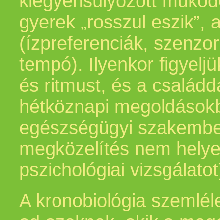
kiegyensúlyozott működ
gyerek „rosszul eszik”, a
(ízpreferenciák, szenzo
tempó). Ilyenkor figyelj
és ritmust, és a család
hétköznapi megoldások
egészségügyi szakemberr
megközelítés nem helyet
pszichológiai vizsgálatot
A kronobiológia szemlél