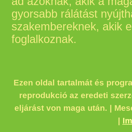
ad azoknak, akik a mag
gyorsabb rálátást nyújt
szakembereknek, akik e
foglalkoznak.
Ezen oldal tartalmát és progr
reprodukció az eredeti szerz
eljárást von maga után. | Mes
|
I