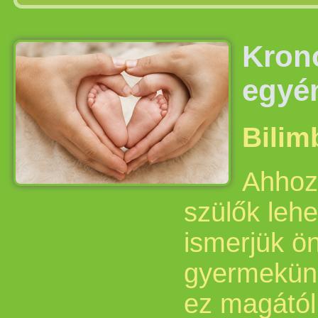
Krono
egyén
Bilim
Ahhoz
szülők lehe
ismerjük ö
gyermekünk
ez magától