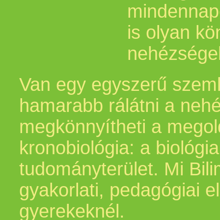
mindennapo
is olyan kön
nehézségek
Van egy egyszerű szemlé
hamarabb rálátni a nehé
megkönnyítheti a megol
kronobiológia: a biológia
tudományterület. Mi Bi
gyakorlati, pedagógiai 
gyerekeknél.