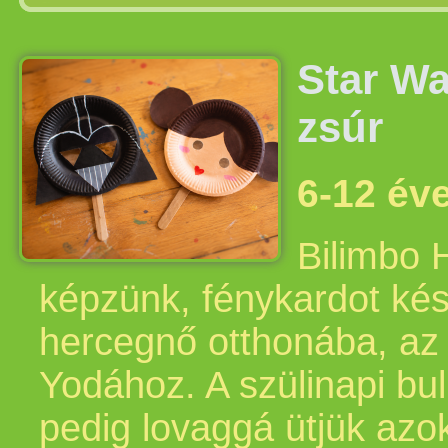
Star Wa
zsúr
6-12 év
Bilimbo 
képzünk, fénykardot kés
hercegnő otthonába, az 
Yodához. A szülinapi bu
pedig lovaggá ütjük azok