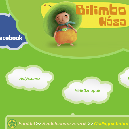
Helyszínek
Hétköznapok
Főoldal
>>
Születésnapi zsúrok
>>
Csillagok hábor